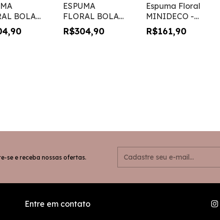
UMA
ESPUMA
Espuma Floral
RAL BOLA
FLORAL BOLA
MINIDECO -
m rede -
15 com rede -
caixa com 12
04,90
R$304,90
R$161,90
a com 12
caixa com 12
PEÇAS
AS
PEÇAS
e-se e receba nossas ofertas.
Entre em contato