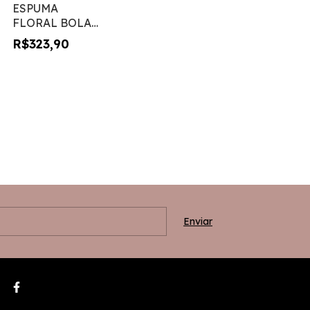
ESPUMA
FLORAL BOLA
20 com rede -
R$323,90
caixa com 6
PEÇAS