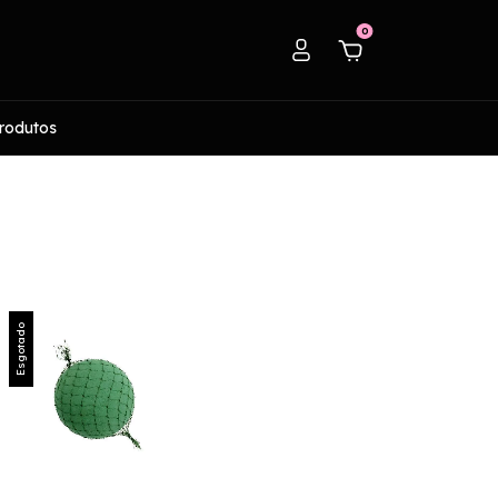
0
rodutos
Esgotado