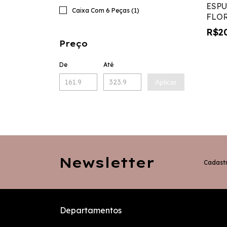
ESP
Caixa Com 6 Peças (1)
FLO
12 co
R$2
caix
Preço
PEÇ
De
Até
Aplicar
Newsletter
Cadastr
Departamentos